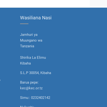
Wasiliana Nasi
Jamhuri ya
Muungano wa
Tanzania
Shirika La Elimu
Kibaha
S.L.P 30054, Kibaha
y
Barua pepe:
kec@kec.or.tz
Simu:: 0232402142