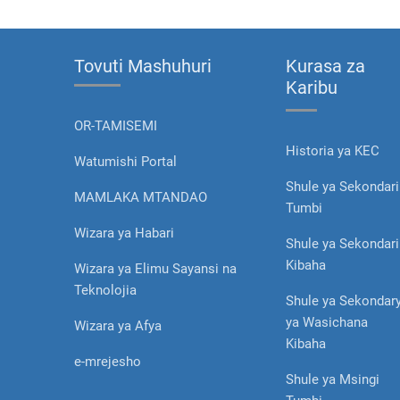
Tovuti Mashuhuri
Kurasa za
Karibu
OR-TAMISEMI
Historia ya KEC
Watumishi Portal
Shule ya Sekondari
MAMLAKA MTANDAO
Tumbi
Wizara ya Habari
Shule ya Sekondari
Kibaha
Wizara ya Elimu Sayansi na
Teknolojia
Shule ya Sekondar
ya Wasichana
Wizara ya Afya
Kibaha
e-mrejesho
Shule ya Msingi