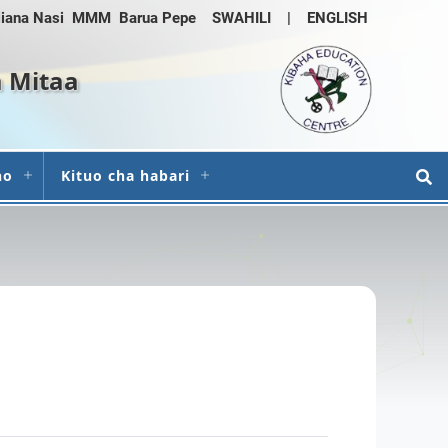
iana Nasi
MMM
Barua Pepe
SWAHILI
|
ENGLISH
a Mitaa
ho
Kituo cha habari