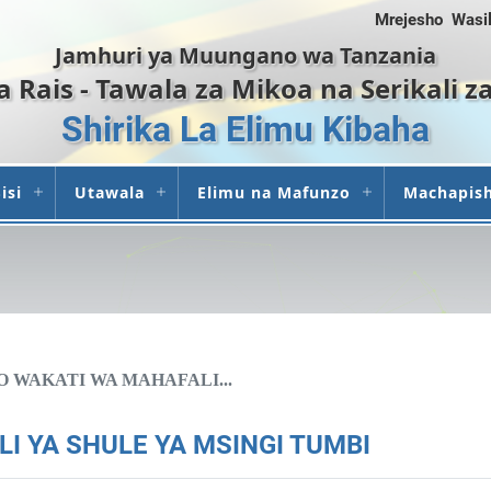
Mrejesho
Wasil
Jamhuri ya Muungano wa Tanzania
ya Rais - Tawala za Mikoa na Serikali z
Shirika La Elimu Kibaha
isi
Utawala
Elimu na Mafunzo
Machapis
O WAKATI WA MAHAFALI...
I YA SHULE YA MSINGI TUMBI