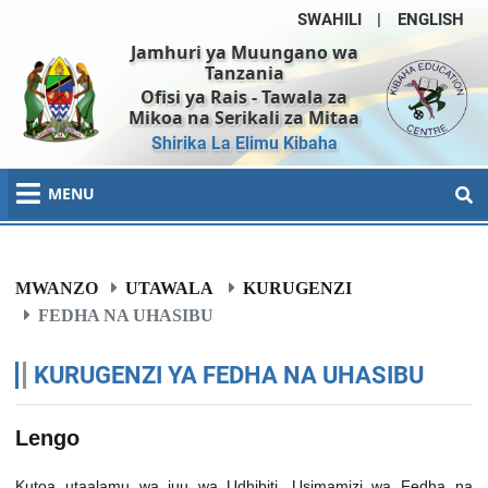
SWAHILI
|
ENGLISH
Jamhuri ya Muungano wa
Tanzania
Ofisi ya Rais - Tawala za
Mikoa na Serikali za Mitaa
Shirika La Elimu Kibaha
MENU
MWANZO
UTAWALA
KURUGENZI
FEDHA NA UHASIBU
KURUGENZI YA FEDHA NA UHASIBU
Lengo
Kutoa utaalamu wa juu wa Udhibiti, Usimamizi wa Fedha na