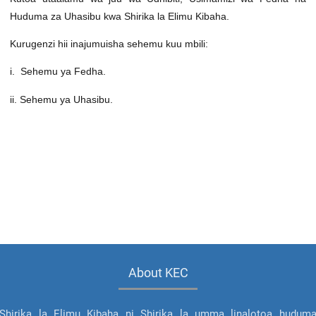
Huduma za Uhasibu kwa Shirika la Elimu Kibaha.
Kurugenzi hii inajumuisha sehemu kuu mbili:
i. Sehemu ya Fedha.
ii. Sehemu ya Uhasibu.
About KEC
Shirika la Elimu Kibaha ni Shirika la umma linalotoa hudum