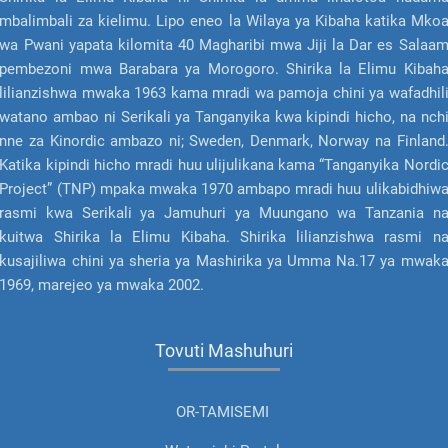
mbalimbali za kielimu. Lipo eneo la Wilaya ya Kibaha katika Mko
wa Pwani yapata kilomita 40 Magharibi mwa Jiji la Dar es Salaa
pembezoni mwa Barabara ya Morogoro. Shirika la Elimu Kibah
lilianzishwa mwaka 1963 kama mradi wa pamoja chini ya wafadhil
watano ambao ni Serikali ya Tanganyika kwa kipindi hicho, na nch
nne za Kinordic ambazo ni; Sweden, Denmark, Norway na Finland
Katika kipindi hicho mradi huu ulijulikana kama “Tanganyika Nordi
Project” (TNP) mpaka mwaka 1970 ambapo mradi huu ulikabidhiw
rasmi kwa Serikali ya Jamuhuri ya Muungano wa Tanzania n
kuitwa Shirika la Elimu Kibaha. Shirika lilianzishwa rasmi n
kusajiliwa chini ya sheria ya Mashirika ya Umma Na.17 ya mwak
1969, marejeo ya mwaka 2002.
Tovuti Mashuhuri
OR-TAMISEMI