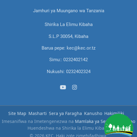
Jamhuri ya Muungano wa Tanzania
Shirika La Elimu Kibaha
S.L.P 30054, Kibaha
Barua pepe: kec@kec.or.tz
Simu:: 0232402142
Nukushi: 0232402324
Site Map
Masharti
Sera ya Faragha
Kanusho
Hakimiliki
Imesanifiwa na Imetengenezwa na
Mamlaka ya Serikali Mtandao
Huendeshwa na Shirika la Elimu Kibaha
© 2026 KEC, Haki zote zimehifadhiwa.