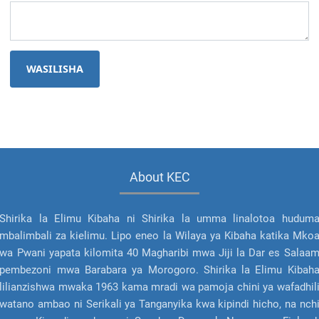
WASILISHA
About KEC
Shirika la Elimu Kibaha ni Shirika la umma linalotoa hudum
mbalimbali za kielimu. Lipo eneo la Wilaya ya Kibaha katika Mko
wa Pwani yapata kilomita 40 Magharibi mwa Jiji la Dar es Salaa
pembezoni mwa Barabara ya Morogoro. Shirika la Elimu Kibah
lilianzishwa mwaka 1963 kama mradi wa pamoja chini ya wafadhil
watano ambao ni Serikali ya Tanganyika kwa kipindi hicho, na nch