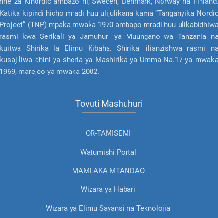
nne za Kinordic ambazo ni; Sweden, Denmark, Norway na Finland
Katika kipindi hicho mradi huu ulijulikana kama “Tanganyika Nordi
Project” (TNP) mpaka mwaka 1970 ambapo mradi huu ulikabidhiw
rasmi kwa Serikali ya Jamuhuri ya Muungano wa Tanzania n
kuitwa Shirika la Elimu Kibaha. Shirika lilianzishwa rasmi n
kusajiliwa chini ya sheria ya Mashirika ya Umma Na.17 ya mwak
1969, marejeo ya mwaka 2002.
Tovuti Mashuhuri
OR-TAMISEMI
Watumishi Portal
MAMLAKA MTANDAO
Wizara ya Habari
Wizara ya Elimu Sayansi na Teknolojia