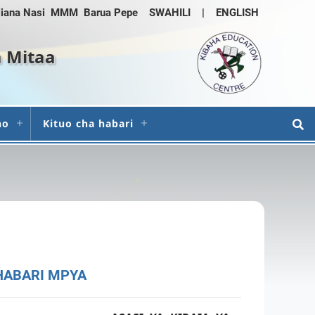
iana Nasi
MMM
Barua Pepe
SWAHILI
|
ENGLISH
a Mitaa
ho
Kituo cha habari
HABARI MPYA