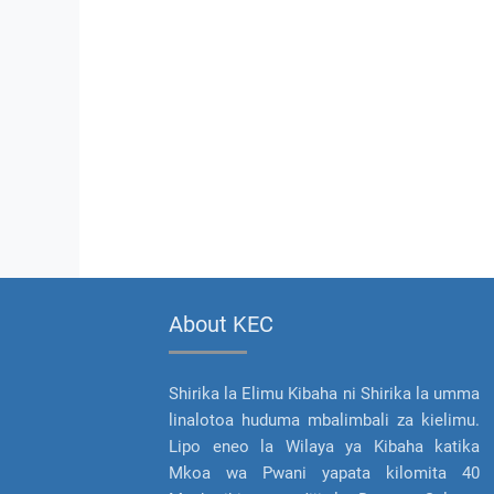
About KEC
Shirika la Elimu Kibaha ni Shirika la umma
linalotoa huduma mbalimbali za kielimu.
Lipo eneo la Wilaya ya Kibaha katika
Mkoa wa Pwani yapata kilomita 40