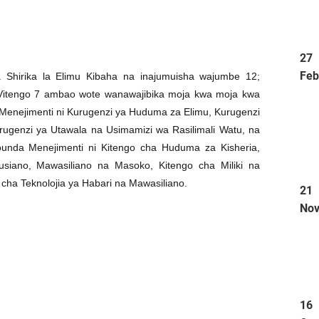
27
Feb
 Shirika la Elimu Kibaha na inajumuisha wajumbe 12;
Vitengo 7 ambao wote wanawajibika moja kwa moja kwa
Menejimenti ni Kurugenzi ya Huduma za Elimu, Kurugenzi
rugenzi ya Utawala na Usimamizi wa Rasilimali Watu, na
ounda Menejimenti ni Kitengo cha Huduma za Kisheria,
siano, Mawasiliano na Masoko, Kitengo cha Miliki na
cha Teknolojia ya Habari na Mawasiliano.
21
No
16