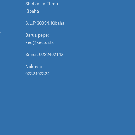
Shirika La Elimu
Kibaha
S.L.P 30054, Kibaha
y
Barua pepe:
kec@kec.or.tz
Simu:: 0232402142
Nukushi:
0232402324