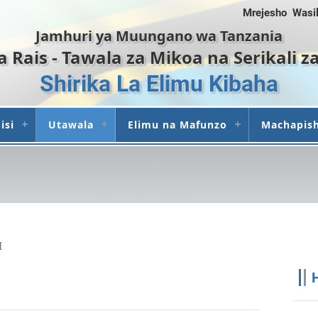
Mrejesho
Wasil
Jamhuri ya Muungano wa Tanzania
ya Rais - Tawala za Mikoa na Serikali z
Shirika La Elimu Kibaha
isi
Utawala
Elimu na Mafunzo
Machapis
I