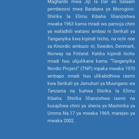
Magharibi mwa Jiji la Dar es Salaam
pembezoni mwa Barabara ya Morogoro.
Shirika la Elimu Kibaha lilianzishwa
mwaka 1963 kama mradi wa pamoja chini
ya wafadhili watano ambao ni Serikali ya
Tanganyika kwa kipindi hicho, na nchi nne
za Kinordic ambazo ni; Sweden, Denmark,
Norway na Finland. Katika kipindi hicho
mradi huu ulijulikana kama “Tanganyika
Nordic Project” (TNP) mpaka mwaka 1970
ambapo mradi huu ulikabidhiwa rasmi
kwa Serikali ya Jamuhuri ya Muungano wa
Tanzania na kuitwa Shirika la Elimu
Kibaha. Shirika lilianzishwa rasmi na
kusajiliwa chini ya sheria ya Mashirika ya
Umma Na.17 ya mwaka 1969, marejeo ya
mwaka 2002.