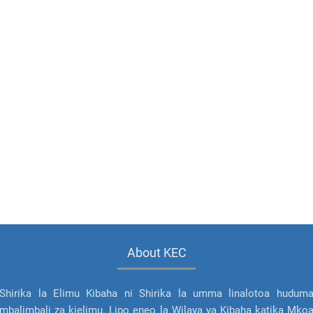
About KEC
Shirika la Elimu Kibaha ni Shirika la umma linalotoa hudum
mbalimbali za kielimu. Lipo eneo la Wilaya ya Kibaha katika Mko